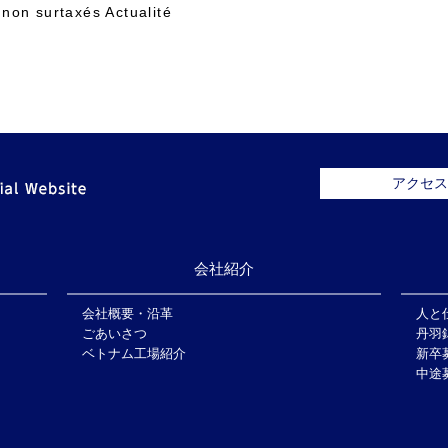
 non surtaxés Actualité
会社紹介
採用情報
アクセス
会社紹介
会社概要・沿革
人と
ごあいさつ
丹羽
ベトナム工場紹介
新卒
中途