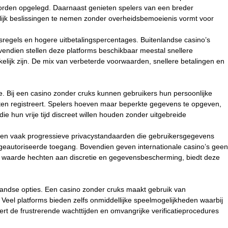
 worden opgelegd. Daarnaast genieten spelers van een breder
lijk beslissingen te nemen zonder overheidsbemoeienis vormt voor
sregels en hogere uitbetalingspercentages. Buitenlandse casino’s
endien stellen deze platforms beschikbaar meestal snellere
elijk zijn. De mix van verbeterde voorwaarden, snellere betalingen en
ie. Bij een casino zonder cruks kunnen gebruikers hun persoonlijke
eiten registreert. Spelers hoeven maar beperkte gegevens te opgeven,
ie hun vrije tijd discreet willen houden zonder uitgebreide
teren vaak progressieve privacystandaarden die gebruikersgegevens
ongeautoriseerde toegang. Bovendien geven internationale casino’s geen
e waarde hechten aan discretie en gegevensbescherming, biedt deze
rlandse opties. Een casino zonder cruks maakt gebruik van
eel platforms bieden zelfs onmiddellijke speelmogelijkheden waarbij
ert de frustrerende wachttijden en omvangrijke verificatieprocedures