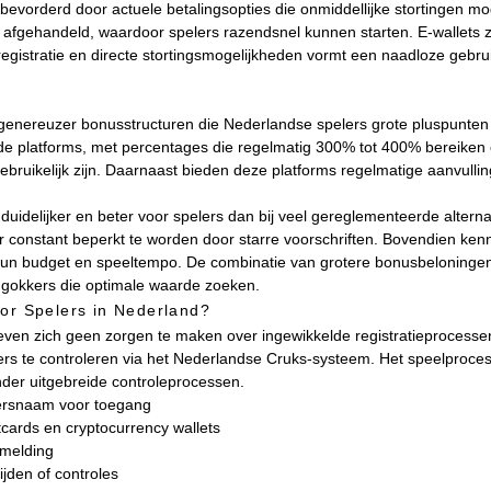
bevorderd door actuele betalingsopties die onmiddellijke stortingen m
en afgehandeld, waardoor spelers razendsnel kunnen starten. E-wallets z
gistratie en directe stortingsmogelijkheden vormt een naadloze gebrui
l genereuzer bonusstructuren die Nederlandse spelers grote pluspunte
erde platforms, met percentages die regelmatig 300% tot 400% bereiken o
 gebruikelijk zijn. Daarnaast bieden deze platforms regelmatige aanvul
duidelijker en beter voor spelers dan bij veel gereglementeerde alterna
er constant beperkt te worden door starre voorschriften. Bovendien ken
 hun budget en speeltempo. De combinatie van grotere bonusbeloningen
le gokkers die optimale waarde zoeken.
oor Spelers in Nederland?
even zich geen zorgen te maken over ingewikkelde registratieprocessen
lers te controleren via het Nederlandse Cruks-systeem. Het speelproces 
er uitgebreide controleprocessen.
kersnaam voor toegang
tcards en cryptocurrency wallets
nmelding
ijden of controles