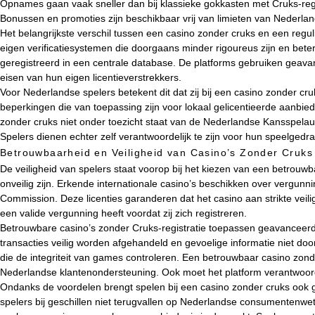
Opnames gaan vaak sneller dan bij klassieke gokkasten met Cruks-regi
Bonussen en promoties zijn beschikbaar vrij van limieten van Nederla
Het belangrijkste verschil tussen een casino zonder cruks en een reguli
eigen verificatiesystemen die doorgaans minder rigoureus zijn en be
geregistreerd in een centrale database. De platforms gebruiken geavance
eisen van hun eigen licentieverstrekkers.
Voor Nederlandse spelers betekent dit dat zij bij een casino zonder cr
beperkingen die van toepassing zijn voor lokaal gelicentieerde aanbi
zonder cruks niet onder toezicht staat van de Nederlandse Kansspelauto
Spelers dienen echter zelf verantwoordelijk te zijn voor hun speelge
Betrouwbaarheid en Veiligheid van Casino’s Zonder Cruks
De veiligheid van spelers staat voorop bij het kiezen van een betrouwb
onveilig zijn. Erkende internationale casino’s beschikken over vergu
Commission. Deze licenties garanderen dat het casino aan strikte veili
een valide vergunning heeft voordat zij zich registreren.
Betrouwbare casino’s zonder Cruks-registratie toepassen geavanceerde
transacties veilig worden afgehandeld en gevoelige informatie niet 
die de integriteit van games controleren. Een betrouwbaar casino zond
Nederlandse klantenondersteuning. Ook moet het platform verantwoord
Ondanks de voordelen brengt spelen bij een casino zonder cruks ook
spelers bij geschillen niet terugvallen op Nederlandse consumentenwe