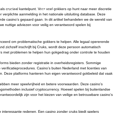
ls cruciaal kantelpunt. Voor veel gokkers op hunt naar meer discretie
アクセス
お問い合わせ
 verplichte aanmelding in het nationale uitsluiting database. Deze
rde casino’s gepaard gaan. In dit artikel behandelen we de wereld van
we nuttige adviezen voor veilig en verantwoord spelen bij
anceerd om problematische gokkers te helpen. Alle legaal opererende
nd zichzelf inschrijft bij Cruks, wordt deze persoon automatisch
kers met problemen te helpen hun gokgedrag onder controle te houden
tforms bieden zonder registratie in overheidsregisters. Sommige
verificatieprocedures. Casino’s buiten Nederland met licenties van
ten. Deze platforms hanteren hun eigen verantwoord gokbeleid dat vaak
n hebben meer speelvrijheid en betere voorwaarden. Deze casino’s
ngsmethoden inclusief cryptocurrency. Hoewel spelen bij buitenlandse
erantwoordelijk zijn voor het kiezen van veilige en betrouwbare casino’s
re interessante redenen. Een casino zonder cruks biedt spelers