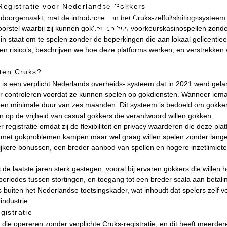
Registratie voor Nederlandse Gokkers
oorgemaakt, met de introductie van het Cruks-zelfuitsluitingssysteem a
会社紹介
採用情報
oorstel waarbij zij kunnen gokken op hun voorkeurskasinospellen zonder
in staat om te spelen zonder de beperkingen die aan lokaal gelicentiee
en risico’s, beschrijven we hoe deze platforms werken, en verstrekken 
iten Cruks?
n is een verplicht Nederlands overheids- systeem dat in 2021 werd gel
gister controleren voordat ze kunnen spelen op gokdiensten. Wanneer iema
oor een minimale duur van zes maanden. Dit systeem is bedoeld om gok
 op de vrijheid van casual gokkers die verantwoord willen gokken.
egistratie omdat zij de flexibiliteit en privacy waarderen die deze pla
et met gokproblemen kampen maar wel graag willen spelen zonder lange 
lijkere bonussen, een breder aanbod van spellen en hogere inzetlimie
 de laatste jaren sterk gestegen, vooral bij ervaren gokkers die wille
periodes tussen stortingen, en toegang tot een breder scala aan betali
s buiten het Nederlandse toetsingskader, wat inhoudt dat spelers zelf v
industrie.
istratie
 die opereren zonder verplichte Cruks-registratie, en dit heeft meerde