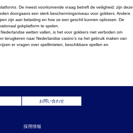
platforms. De meest voorkomende vraag betreft de veiligheid: zijn deze
 bieden doorgaans een sterk beschermingsniveau voor gokkers. Andere
rpen zijn aan belasting en hoe ze een geschil kunnen oplossen. De
ationaal gokplatform te spelen.
 Nederlandse wetten vallen, is het voor gokkers niet verboden om
kunnen terugkeren naar Nederlandse casino’s na het gebruik maken van
rijzen er vragen over spellimieten, beschikbare spellen en
お問い合わせ
採用情報