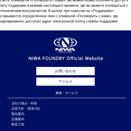
счета. Кликнув на «Поговорить с нами», вы моментально получаете доступ к
чату поддержки в режиме настоящего времени, где вы можете пообщаться с
техническим консультантом. В целом, при нажатии на «Поддержка»
открывается определённое окно с клавишой «Поговорить с нами», где
одновременно доступен адрес электронной почты службы поддержки.
お問い合わせ
アクセス
事業・サービス
当社の強み・特長
品質方針・環境方針
製品案内
設備案内
製造工程