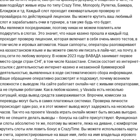
вам подойдут живые игры по типу Crazy Time, Monopoly, Рулетка, Баккара,
Блэкджэк и тд. Каждый слот проходит ежеквартальную проверку от
провайдера по действующей лицензии. Вы можете крутить ваш любимый
слот и зарабатывать очки в турнире, а там уже будь что будет.
Мы являемся посредниками, поэтому никак не можем повлиять или
подкрутить в слотах. Это значит, что наше казино прошла и каждый год
проходит проверку лицензии, которая включает в себя очень много тестов, в
том числе и игровых автоматов. Наши саппорты, операторы разговаривают
на казахстанском языке и вы можете смело им писать в лайв-чат, на почту, в
соц.сети по любому вопросу. В новом 2023 году ВАВАДА занимает первое
место среди стран СНГ, в том числе Казахстане. Список состоит из интернет-
ссылок с деятельностью интернет-казино и незаконной букмекерской
деятельностью, выявленных в ходе систематического сбора информации.
Ваше обращение оперативно рассмотрят и подскажут, почему возникли
сложности с выводом. На сайте работает онлайн-чат с живыми операторами,
а не глупыми роботами. Как в любом казино, у Vavada есть несколько
ситуаций, когда вывод средств замораживается. Впрочем, комиссии за
переводы могут быть в самих платежных системах. Проверка личности
происходит один раз, и в этот момент вывод могут задержать на несколько
часов. Так что на проекте Vavada играть онлайн может быть весьма выгодно.
Но не спешите делать выводы – бонусы на сайте присутствуют. Функционал
и слоты абсолютно те же, поэтому вы можете, лежа на диване, с комфортом
крутить слоты или ловить бонус в CrazyTime. Вы можете использовать карты
и счета, зарегистрированные на ваше имя, либо на имя владельца игрового