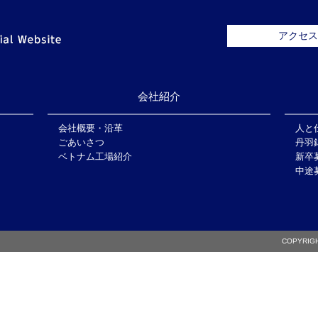
アクセス
会社紹介
会社概要・沿革
人と
ごあいさつ
丹羽
ベトナム工場紹介
新卒
中途
COPYRIGH