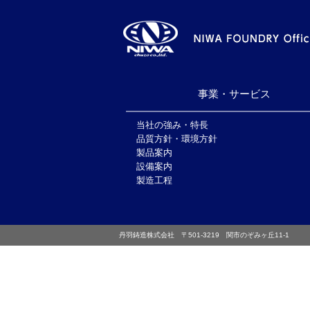
事業・サービス
当社の強み・特長
品質方針・環境方針
製品案内
設備案内
製造工程
丹羽鋳造株式会社 〒501-3219 関市のぞみヶ丘11-1