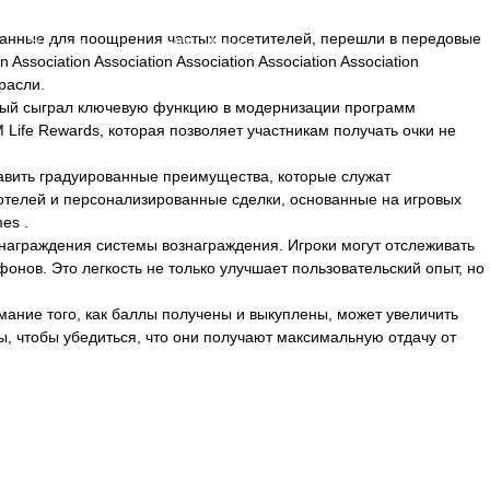
танные для поощрения частых посетителей, перешли в передовые
アクセス
お問い合わせ
sociation Association Association Association Association
расли.
орый сыграл ключевую функцию в модернизации программ
Life Rewards, которая позволяет участникам получать очки не
тавить градуированные преимущества, которые служат
 отелей и персонализированные сделки, основанные на игровых
mes
.
аграждения системы вознаграждения. Игроки могут отслеживать
нов. Это легкость не только улучшает пользовательский опыт, но
мание того, как баллы получены и выкуплены, может увеличить
ы, чтобы убедиться, что они получают максимальную отдачу от