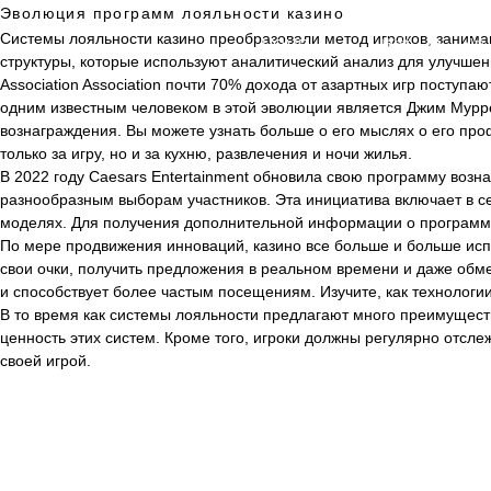
Эволюция программ лояльности казино
Системы лояльности казино преобразовали метод игроков, заним
HOME
事業・サービス
структуры, которые используют аналитический анализ для улучшения в
Association Association почти 70% дохода от азартных игр поступаю
одним известным человеком в этой эволюции является Джим Мурре
вознаграждения. Вы можете узнать больше о его мыслях о его
про
только за игру, но и за кухню, развлечения и ночи жилья.
В 2022 году Caesars Entertainment обновила свою программу возн
разнообразным выборам участников. Эта инициатива включает в се
моделях. Для получения дополнительной информации о программа
По мере продвижения инноваций, казино все больше и больше ис
свои очки, получить предложения в реальном времени и даже обме
и способствует более частым посещениям. Изучите, как техноло
В то время как системы лояльности предлагают много преимуществ
ценность этих систем. Кроме того, игроки должны регулярно отсл
своей игрой.