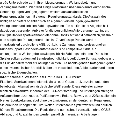
große Unterschiede auf in ihren Lizenzierungen, Wettangeboten und
Zahlungsmethoden. Während einige Plattformen über anerkannte europäische
Genehmigungen verfügen, agieren weitere aus ausländischen
Regulierungsräumen mit eigenen Regulierungsstandards. Die Auswahl des
richtigen Anbieters orientiert sich an eigenen Vorstellungen, gewählten
Wettoptionen und liebsten Zahlungsvarianten. Ein ausführlicher Abgleich hilft
dabei, den passenden Anbieter für die persönlichen Anforderungen zu finden.
Die Qualität der sportwettenanbieter ohne OASIS schwankt beträchtlich, weshalb
eine sorgfältige Prüfung erforderlich ist. Zuverlässige Portale werden
charakterisiert durch offene AGB, pünktliche Zahlungen und professionellen
Kundensupport. Besonders entscheidend sind competitive Odds, ein
umfangreiches Wettangebot sowie geschützte Zahlungsmethoden. Deutsche
Spieler sollten zudem auf Benutzerfreundlichkeit, verfügbare Bonusangebote und
die Funktionalität mobiler Lösungen achten. Die nachfolgenden Kategorien geben
einen systematischen Überblick über die verschiedenen Anbieterarten und deren
spezifische Eigenschaften.
Internationale Wettanbieter mit einer EU-Lizenz
Etablierte Sportwettenanbieter mit Malta- oder Curacao-Lizenz sind unter den
beliebtesten Alternativen für deutsche Wettfreunde. Diese Anbieter agieren
rechtlich einwandfrei innerhalb der EU-Rechtsordnung und unterliegen strengen
Auflagen ihrer Lizenzgeber. Plattformen wie Betano, Betway oder 22Bet stellen ein
breites Sportwettenangebot ohne die Limitierungen der deutschen Regulierung.
Sie erlauben unbegrenzte Live-Wetten, interessante Systemwetten und deutlich
höhere Einsatzgrenzen. Die Registrierung geht schnell vonstatten ohne OASIS-
Abfrage, und Auszahlungen werden pünktlich in wenigen Arbeitstagen