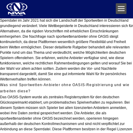
Wettanbieter außerhalb der OASIS Registrierung für interessierte
deutsche Wettfreunde in der Übersicht
Seit der Implementierung des neuen Glücksspielstaatsvertrags und der OASIS-
Sperrdatei im Jahr 2021 hat sich die Landschaft der Sportwetten in Deutschland
grundlegend verändert. Viele Wettbegeisterte in Deutschland interessieren sich für
Alternativen, da die rigiden Vorschriften mit erheblichen Einschränkungen
einhergehen. Die Nachfrage nach sportwettenanbieter ohne OASIS steigt
kontinuierlich, da diese Plattformen wesentlich größere Flexibilität und Freiheit
beim Wetten ermöglichen. Dieser detaillierte Ratgeber behandelt alle relevanten
Punkte rund um das Thema und verdeutlicht, welche Möglichkeiten deutschen
Spielern offenstehen. Sie erfahren, welche Anbieter verfügbar sind, wie diese
funktionieren, welche rechtlichen Rahmenbedingungen gelten und worauf Sie bei
der Wahl vor allem achten sollten. Zudem werden die Vor- und Nachteile
transparent dargestellt, damit Sie eine gut informierte Wahl für Ihr persönliches
Wettenverhalten treffen können.
Was sind Sportwetten-Anbieter ohne OASIS-Registrierung und wie
arbeiten diese?
Das OASIS-System wurde als zentrales Registersystem für den deutschen
Glücksspielmarkt etabliert, um problematisches Spielverhalten zu regulieren. Bei
diesem System müssen sich Spieler bei allen lizenzierten Anbietern anmelden,
wobei ihre Daten zentral gespeichert werden. Die Anbieter, die als
sportwettenanbieter ohne OASIS bezeichnet werden, operieren hingegen
außerhalb der deutschen Kontrollmechanismen und sind nicht verpflichtet zur
Anbindung an diese Sperrdatei. Diese Plattformen besitzen in der Regel Lizenzen