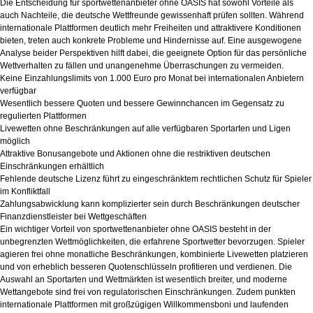
Die Entscheidung für sportwettenanbieter ohne OASIS hat sowohl Vorteile als
auch Nachteile, die deutsche Wettfreunde gewissenhaft prüfen sollten. Während
internationale Plattformen deutlich mehr Freiheiten und attraktivere Konditionen
bieten, treten auch konkrete Probleme und Hindernisse auf. Eine ausgewogene
Analyse beider Perspektiven hilft dabei, die geeignete Option für das persönliche
Wettverhalten zu fällen und unangenehme Überraschungen zu vermeiden.
Keine Einzahlungslimits von 1.000 Euro pro Monat bei internationalen Anbietern
verfügbar
Wesentlich bessere Quoten und bessere Gewinnchancen im Gegensatz zu
regulierten Plattformen
Livewetten ohne Beschränkungen auf alle verfügbaren Sportarten und Ligen
möglich
Attraktive Bonusangebote und Aktionen ohne die restriktiven deutschen
Einschränkungen erhältlich
Fehlende deutsche Lizenz führt zu eingeschränktem rechtlichen Schutz für Spieler
im Konfliktfall
Zahlungsabwicklung kann komplizierter sein durch Beschränkungen deutscher
Finanzdienstleister bei Wettgeschäften
Ein wichtiger Vorteil von sportwettenanbieter ohne OASIS besteht in der
unbegrenzten Wettmöglichkeiten, die erfahrene Sportwetter bevorzugen. Spieler
agieren frei ohne monatliche Beschränkungen, kombinierte Livewetten platzieren
und von erheblich besseren Quotenschlüsseln profitieren und verdienen. Die
Auswahl an Sportarten und Wettmärkten ist wesentlich breiter, und moderne
Wettangebote sind frei von regulatorischen Einschränkungen. Zudem punkten
internationale Plattformen mit großzügigen Willkommensboni und laufenden