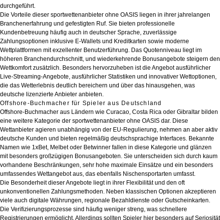
durchgeführt.
Die Vorteile dieser sportwettenanbieter ohne OASIS liegen in ihrer jahrelangen
Branchenerfahrung und gefestigten Ruf. Sie bieten professionelle
Kundenbetreuung häufig auch in deutscher Sprache, zuverlässige
Zahlungsoptionen inklusive E-Wallets und Kreditkarten sowie moderne
Wettplattformen mit exzellenter Benutzerführung. Das Quotenniveau liegt im
höheren Branchendurchschnitt, und wiederkehrende Bonusangebote steigern den
Wettkomfort zusätzlich. Besonders hervorzuheben ist die Angebot ausführlicher
Live-Streaming-Angebote, ausführlicher Statistiken und innovativer Wettoptionen,
die das Wetterlebnis deutlich bereichern und über das hinausgehen, was
deutsche lizenzierte Anbieter anbieten.
Offshore-Buchmacher für Spieler aus Deutschland
Offshore-Buchmacher aus Ländern wie Curacao, Costa Rica oder Gibraltar bilden
eine weitere Kategorie der sportwettenanbieter ohne OASIS dar. Diese
Wettanbieter agieren unabhängig von der EU-Regulierung, nehmen an aber aktiv
deutsche Kunden und bieten regelmäßig deutschsprachige Interfaces. Bekannte
Namen wie 1xBet, Melbet oder Betwinner fallen in diese Kategorie und glänzen
mit besonders großzügigen Bonusangeboten. Sie unterscheiden sich durch kaum
vorhandene Beschränkungen, sehr hohe maximale Einsätze und ein besonders
umfassendes Wettangebot aus, das ebenfalls Nischensportarten umfasst.
Die Besonderheit dieser Angebote liegt in ihrer Flexibilität und den oft
unkonventionellen Zahlungsmethoden. Neben klassischen Optionen akzeptieren
viele auch digitale Währungen, regionale Bezahldienste oder Gutscheinkarten.
Die Verifizierungsprozesse sind häufig weniger streng, was schnellere
Registrierungen ermöglicht. Allerdings sollten Spieler hier besonders auf Seriosität