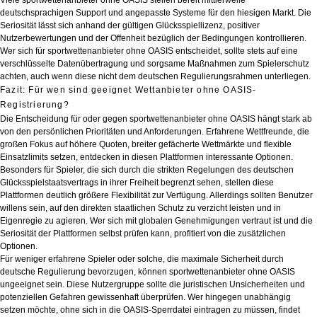
Viele sportwettenanbieter ohne OASIS stellen bereit mittlerweile
deutschsprachigen Support und angepasste Systeme für den hiesigen Markt. Die
Seriosität lässt sich anhand der gültigen Glücksspiellizenz, positiver
Nutzerbewertungen und der Offenheit bezüglich der Bedingungen kontrollieren.
Wer sich für sportwettenanbieter ohne OASIS entscheidet, sollte stets auf eine
verschlüsselte Datenübertragung und sorgsame Maßnahmen zum Spielerschutz
achten, auch wenn diese nicht dem deutschen Regulierungsrahmen unterliegen.
Fazit: Für wen sind geeignet Wettanbieter ohne OASIS-
Registrierung?
Die Entscheidung für oder gegen sportwettenanbieter ohne OASIS hängt stark ab
von den persönlichen Prioritäten und Anforderungen. Erfahrene Wettfreunde, die
großen Fokus auf höhere Quoten, breiter gefächerte Wettmärkte und flexible
Einsatzlimits setzen, entdecken in diesen Plattformen interessante Optionen.
Besonders für Spieler, die sich durch die strikten Regelungen des deutschen
Glücksspielstaatsvertrags in ihrer Freiheit begrenzt sehen, stellen diese
Plattformen deutlich größere Flexibilität zur Verfügung. Allerdings sollten Benutzer
willens sein, auf den direkten staatlichen Schutz zu verzicht leisten und in
Eigenregie zu agieren. Wer sich mit globalen Genehmigungen vertraut ist und die
Seriosität der Plattformen selbst prüfen kann, profitiert von die zusätzlichen
Optionen.
Für weniger erfahrene Spieler oder solche, die maximale Sicherheit durch
deutsche Regulierung bevorzugen, können sportwettenanbieter ohne OASIS
ungeeignet sein. Diese Nutzergruppe sollte die juristischen Unsicherheiten und
potenziellen Gefahren gewissenhaft überprüfen. Wer hingegen unabhängig
setzen möchte, ohne sich in die OASIS-Sperrdatei eintragen zu müssen, findet